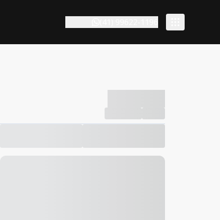
(41) 99622-1196
-------------
Compartilhar
Favorito