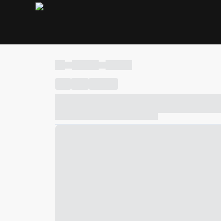
----
----- -----
----- -----
----
-----
---- ------
----- ----- -- ------ ---- ---- -- ---
----- ----- -- ------ ----- ----- -- ------