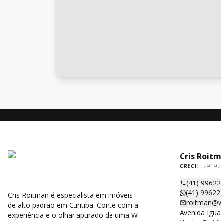
Cris Roit
CRECI:
F29192
(41) 9962
(41) 99622
Cris Roitman é especialista em imóveis
roitman@w
de alto padrão em Curitiba. Conte com a
Avenida Igua
experiência e o olhar apurado de uma W