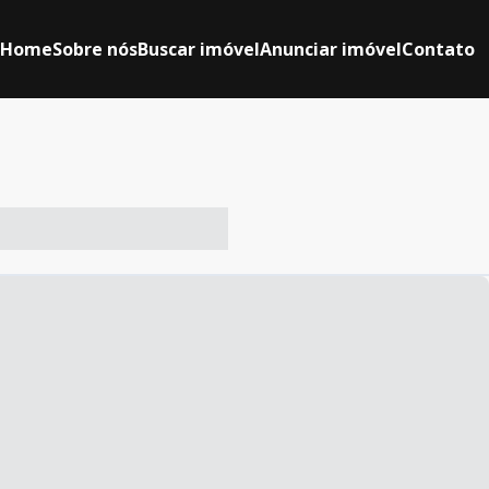
Home
Sobre nós
Buscar imóvel
Anunciar imóvel
Contato
-- ----- ----- --- ------