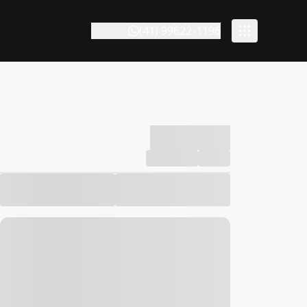
(41) 99622-1196
-------------
Compartilhar
Favorito