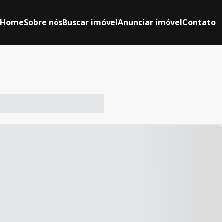
Home
Sobre nós
Buscar imóvel
Anunciar imóvel
Contato
-- ----- ----- --- ------