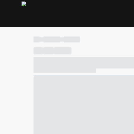
----
----- -----
----- -----
----
-----
---- ------
----- ----- -- ------ ---- ---- -- ---
----- ----- -- ------ ----- ----- -- ------