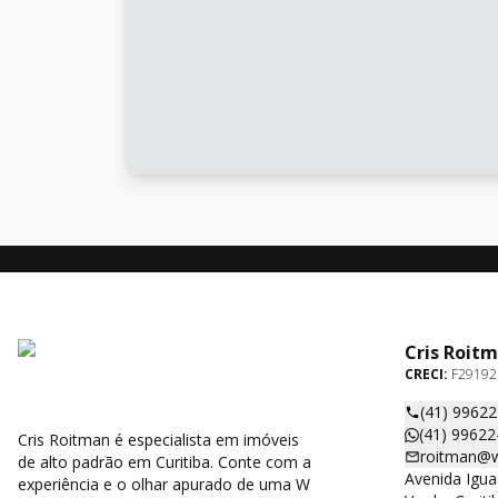
Cris Roit
CRECI:
F29192
(41) 9962
(41) 99622
Cris Roitman é especialista em imóveis
roitman@w
de alto padrão em Curitiba. Conte com a
Avenida Igua
experiência e o olhar apurado de uma W