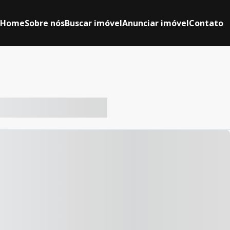
Home
Sobre nós
Buscar imóvel
Anunciar imóvel
Contato
-- ----- ----- --- ------