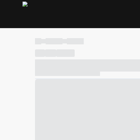
----
----- -----
----- -----
----
-----
---- ------
----- ----- -- ------ ---- ---- -- ---
----- ----- -- ------ ----- ----- -- ------