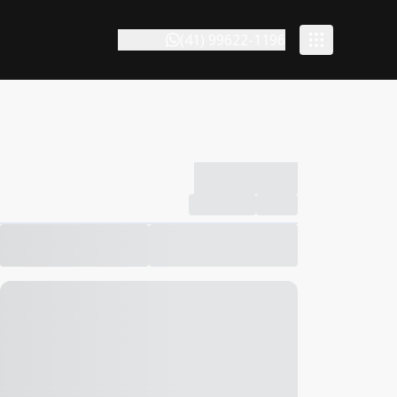
(41) 99622-1196
-------------
Compartilhar
Favorito