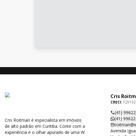
Cris Roit
CRECI:
F29192
(41) 9962
(41) 99622
Cris Roitman é especialista em imóveis
roitman@w
de alto padrão em Curitiba. Conte com a
Avenida Igua
experiência e o olhar apurado de uma W