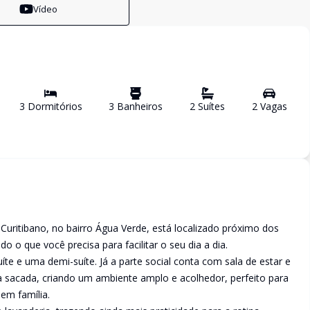
Vídeo
3
Dormitório
s
3
Banheiro
s
2
Suíte
s
2
Vaga
s
Curitibano, no bairro Água Verde, está localizado próximo dos
 o que você precisa para facilitar o seu dia a dia.
íte e uma demi-suíte. Já a parte social conta com sala de estar e
 à sacada, criando um ambiente amplo e acolhedor, perfeito para
em família.