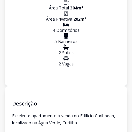
Área Total
304
m²
Área Privativa
202
m²
4
Dormitório
s
5
Banheiro
s
2
Suíte
s
2
Vaga
s
Descrição
Excelente apartamento à venda no Edifício Caribbean,
localizado na Água Verde, Curitiba.