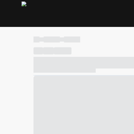
----
----- -----
----- -----
----
-----
---- ------
----- ----- -- ------ ---- ---- -- ---
----- ----- -- ------ ----- ----- -- ------