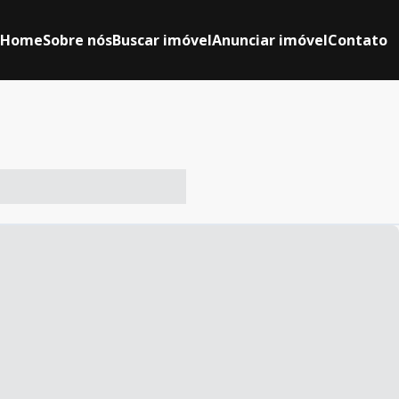
Home
Sobre nós
Buscar imóvel
Anunciar imóvel
Contato
-- ----- ----- --- ------