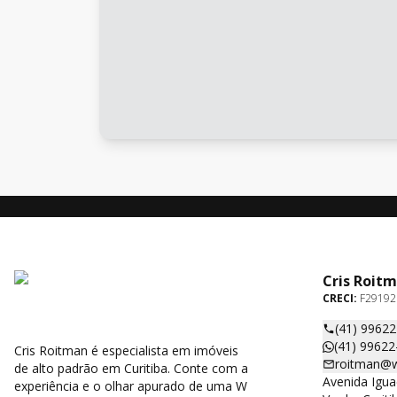
Cris Roit
CRECI:
F29192
(41) 9962
(41) 99622
Cris Roitman é especialista em imóveis
roitman@w
de alto padrão em Curitiba. Conte com a
Avenida Igua
experiência e o olhar apurado de uma W