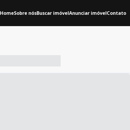
Home
Sobre nós
Buscar imóvel
Anunciar imóvel
Contato
-- ----- ----- --- ------