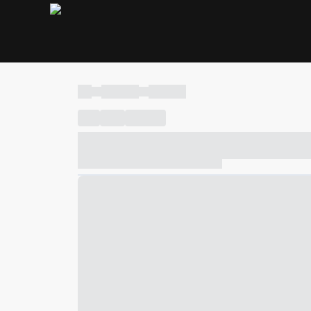
----
----- -----
----- -----
----
-----
---- ------
----- ----- -- ------ ---- ---- -- ---
----- ----- -- ------ ----- ----- -- ------