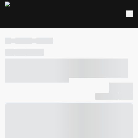
----
----- -----
----- -----
----
-----
---- ------
----- ----- -- ------ ---- ---- -- ----- ----- -----
--- ------
----- ----- -- ------ ----- ----- -- ------
-------------
Compartilhar
Favorito