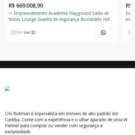
R$ 669.008,90
R$ 
-> Empreendimento Academia Playground Salão de
Este
festas Lounge Guarita de segurança Bicicletário Hall
espa
de entrada decorado e mobiliado Medidores de
poderá ser
água, luz e gás individuais Painéis de energia solar
local
56
m²
2
1
1
Reaproveitamento de água Brinquedote
Bari
conf
Cris Roitman é especialista em imóveis de alto padrão em
Curitiba. Conte com a experiência e o olhar apurado de uma W
Partner para comprar ou vender com segurança e
exclusividade.