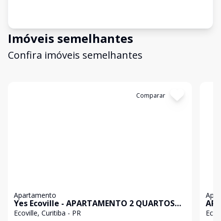
Imóveis semelhantes
Confira imóveis semelhantes
Cód:
906980
Comparar
Có
Apartamento
Apa
Yes Ecoville - APARTAMENTO 2 QUARTOS
APAR
ECOVILLE CURITIBA
CUR
Ecoville, Curitiba - PR
Ecovi