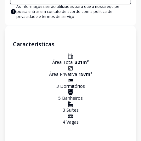
As informações serão utilizadas para que a nossa equipe
possa entrar em contato de acordo com a
política de
privacidade e termos de serviço
Características
Área Total
321
m²
Área Privativa
197
m²
3
Dormitório
s
5
Banheiro
s
3
Suíte
s
4
Vaga
s