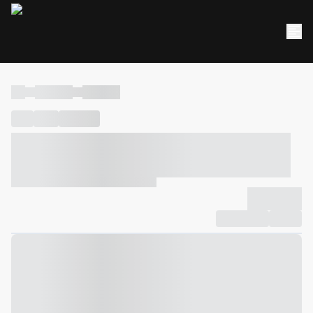
----
----- -----
----- -----
----
-----
---- ------
----- ----- -- ------ ---- ---- -- ----- ----- -----
--- ------
----- ----- -- ------ ----- ----- -- ------
-------------
Compartilhar
Favorito