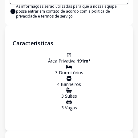
As informações serão utilizadas para que a nossa equipe
possa entrar em contato de acordo com a
política de
privacidade e termos de serviço
Características
Área Privativa
191
m²
3
Dormitório
s
4
Banheiro
s
3
Suíte
s
3
Vaga
s