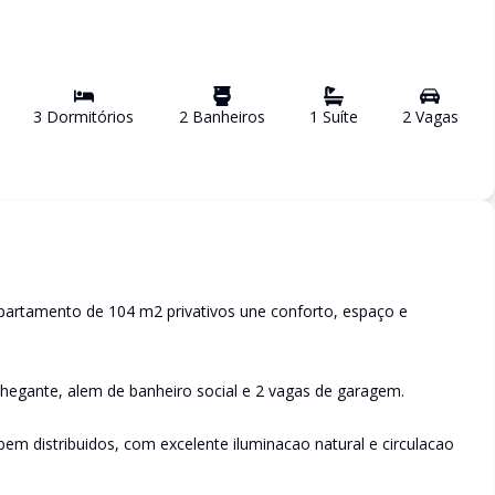
3
Dormitório
s
2
Banheiro
s
1
Suíte
2
Vaga
s
partamento de 104 m2 privativos une conforto, espaço e
chegante, alem de banheiro social e 2 vagas de garagem.
em distribuidos, com excelente iluminacao natural e circulacao