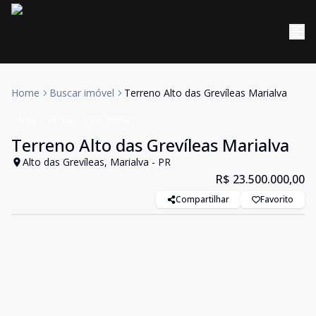
Home
Buscar imóvel
Terreno Alto das Grevíleas Marialva
Área
Venda
Cód:
906803
Terreno Alto das Grevíleas Marialva
Alto das Grevíleas, Marialva - PR
R$ 23.500.000,00
Compartilhar
Favorito