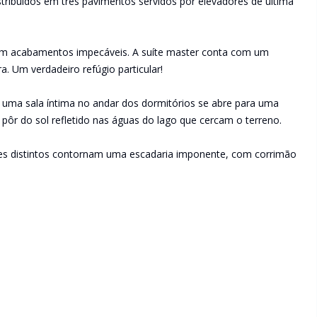
istribuídos em três pavimentos servidos por elevadores de última
com acabamentos impecáveis. A suíte master conta com um
a. Um verdadeiro refúgio particular!
ma sala íntima no andar dos dormitórios se abre para uma
 pôr do sol refletido nas águas do lago que cercam o terreno.
ntes distintos contornam uma escadaria imponente, com corrimão