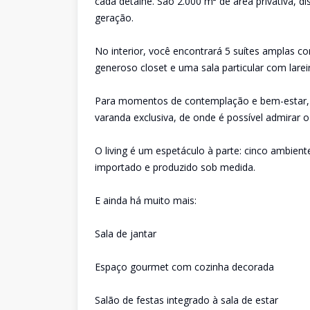
cada detalhe. São 2.000 m² de área privativa, d
geração.
No interior, você encontrará 5 suítes amplas 
generoso closet e uma sala particular com lareir
Para momentos de contemplação e bem-estar, u
varanda exclusiva, de onde é possível admirar o
O living é um espetáculo à parte: cinco ambie
importado e produzido sob medida.
E ainda há muito mais:
Sala de jantar
Espaço gourmet com cozinha decorada
Salão de festas integrado à sala de estar