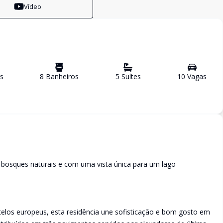
Vídeo
s
8
Banheiro
s
5
Suíte
s
10
Vaga
s
bosques naturais e com uma vista única para um lago
telos europeus, esta residência une sofisticação e bom gosto em