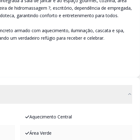
 integrada à sala de jantar e ao espaço gourmet, cozinha, área
heira de hidromassagem ?, escritório, dependência de empregada,
uedoteca, garantindo conforto e entretenimento para todos.
oncreto armado com aquecimento, iluminação, cascata e spa,
ndo um verdadeiro refúgio para receber e celebrar.
Aquecimento Central
Área Verde