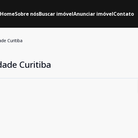
Home
Sobre nós
Buscar imóvel
Anunciar imóvel
Contato
ade Curitiba
dade Curitiba