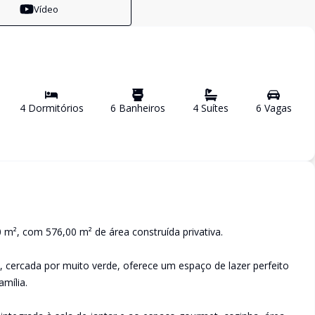
Vídeo
4
Dormitório
s
6
Banheiro
s
4
Suíte
s
6
Vaga
s
 m², com 576,00 m² de área construída privativa.
, cercada por muito verde, oferece um espaço de lazer perfeito
mília.