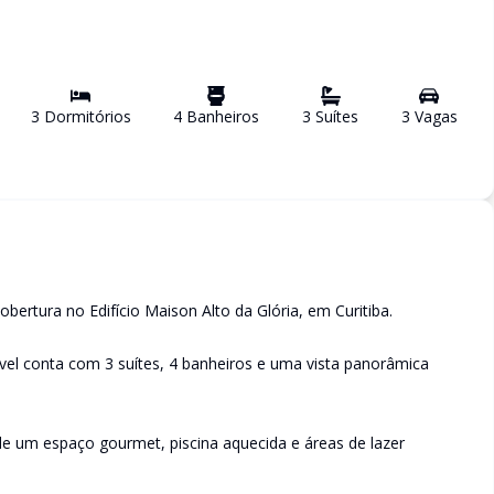
3
Dormitório
s
4
Banheiro
s
3
Suíte
s
3
Vaga
s
obertura no Edifício Maison Alto da Glória, em Curitiba.
vel conta com 3 suítes, 4 banheiros e uma vista panorâmica
e um espaço gourmet, piscina aquecida e áreas de lazer