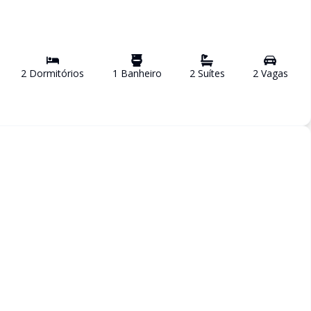
2
Dormitório
s
1
Banheiro
2
Suíte
s
2
Vaga
s