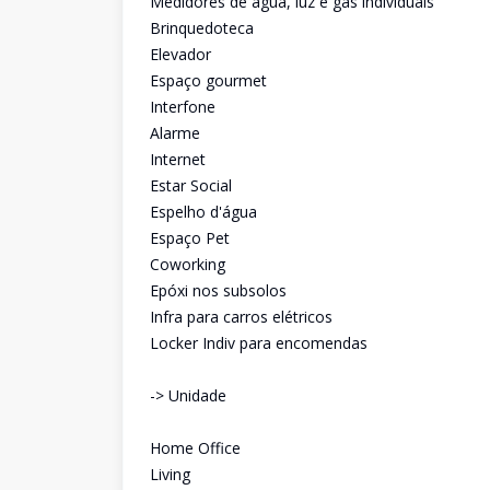
Medidores de água, luz e gás individuais
Brinquedoteca
Elevador
Espaço gourmet
Interfone
Alarme
Internet
Estar Social
Espelho d'água
Espaço Pet
Coworking
Epóxi nos subsolos
Infra para carros elétricos
Locker Indiv para encomendas
-> Unidade
Home Office
Living