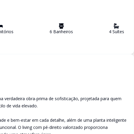
itório
s
6
Banheiro
s
4
Suíte
s
ma verdadeira obra-prima de sofisticação, projetada para quem
ilo de vida elevado.
ade e bem-estar em cada detalhe, além de uma planta inteligente
ncional. O living com pé-direito valorizado proporciona