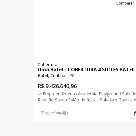
Cód:
906258
Comparar
Cobertura
Uma Batel - COBERTURA 4 SUÍTES BATEL
CURITIBA
Batel, Curitiba - PR
R$ 9.426.640,96
-> Empreendimento Academia Playground Sala de
Reunião Sauna Salão de festas Solarium Guarita de
segurança Bicicletário Hall de entrada decorado e
mobiliado Medidores de água, luz e gás individuais
455
m²
4
1
Reaproveitamento de água Brinquedot