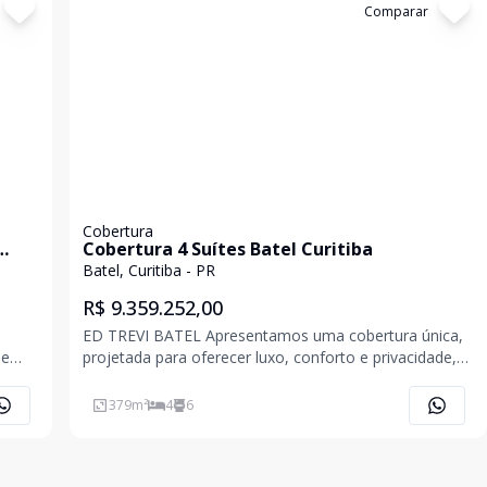
Cód:
906510
Comparar
Cobertura
Cobertura 4 Suítes Batel Curitiba
Batel, Curitiba - PR
R$ 9.359.252,00
ED TREVI BATEL Apresentamos uma cobertura única,
projetada para oferecer luxo, conforto e privacidade,
unindo design contemporâneo e praticidade em um só
endereço. Com ampla área privativa, a unidade integra
379
m²
4
6
sala de estar, jantar e varanda, criando um