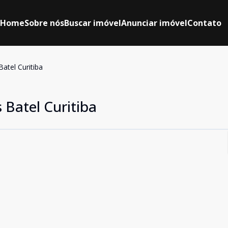
Home
Sobre nós
Buscar imóvel
Anunciar imóvel
Contato
atel Curitiba
 Batel Curitiba