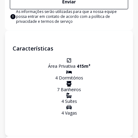
Enviar
As informações serão utilizadas para que a nossa equipe
possa entrar em contato de acordo com a
política de
privacidade e termos de serviço
Características
Área Privativa
415
m²
4
Dormitório
s
7
Banheiro
s
4
Suíte
s
4
Vaga
s