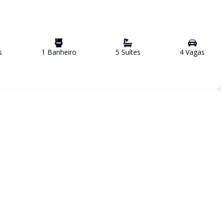
s
1
Banheiro
5
Suíte
s
4
Vaga
s