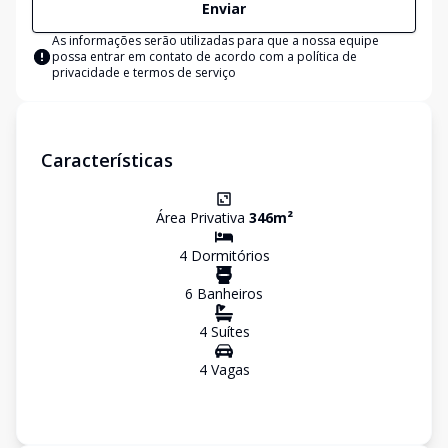
Enviar
As informações serão utilizadas para que a nossa equipe
possa entrar em contato de acordo com a
política de
privacidade e termos de serviço
Características
Área Privativa
346
m²
4
Dormitório
s
6
Banheiro
s
4
Suíte
s
4
Vaga
s