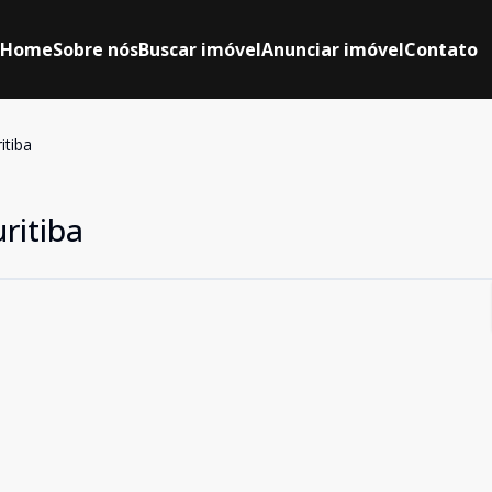
Home
Sobre nós
Buscar imóvel
Anunciar imóvel
Contato
itiba
ritiba