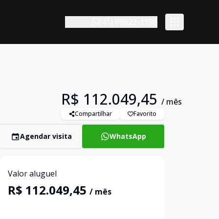
(41) 99622-1196
R$ 112.049,45
/ mês
Compartilhar
Favorito
Agendar visita
WhatsApp
Valor aluguel
R$ 112.049,45
/ mês