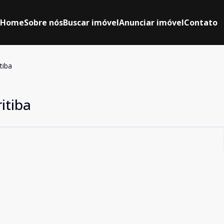
Home
Sobre nós
Buscar imóvel
Anunciar imóvel
Contato
tiba
itiba