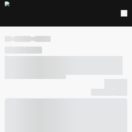
----
----- -----
----- -----
----
-----
---- ------
----- ----- -- ------ ---- ---- -- ----- ----- -----
--- ------
----- ----- -- ------ ----- ----- -- ------
-------------
Compartilhar
Favorito