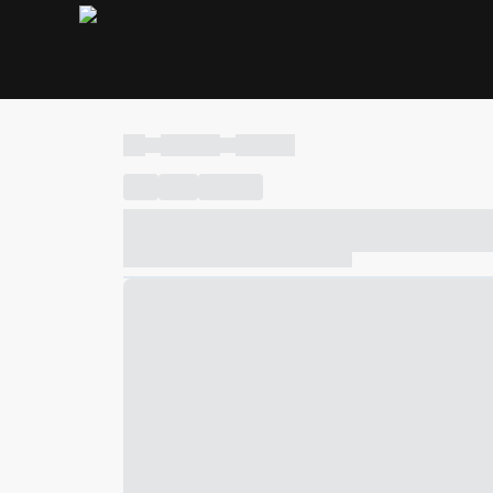
----
----- -----
----- -----
----
-----
---- ------
----- ----- -- ------ ---- ---- -- ---
----- ----- -- ------ ----- ----- -- ------