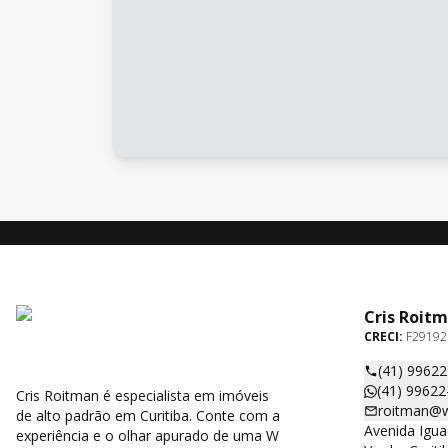
Cris Roit
CRECI:
F29192
(41) 9962
(41) 99622
Cris Roitman é especialista em imóveis
roitman@w
de alto padrão em Curitiba. Conte com a
Avenida Igua
experiência e o olhar apurado de uma W