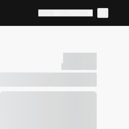
(41) 99622-1196
-------------
Compartilhar
Favorito