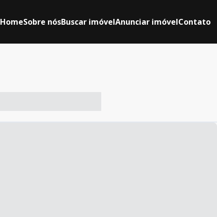
Home
Sobre nós
Buscar imóvel
Anunciar imóvel
Contato
-- ----- ----- --- ------