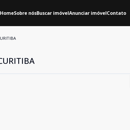
Home
Sobre nós
Buscar imóvel
Anunciar imóvel
Contato
URITIBA
CURITIBA