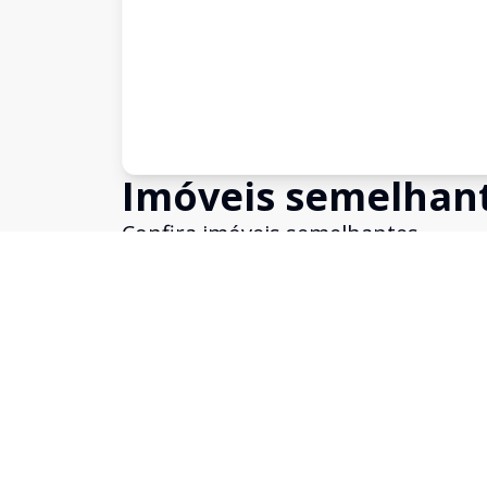
Imóveis semelhan
Confira imóveis semelhantes
Cód:
907291
Comparar