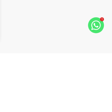
1
ide
t slide
Cód:
906666
Comparar