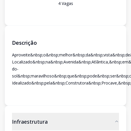
4
Vaga
s
Descrição
Aproveite&nbsp;o&nbsp;melhor&nbsp;da&nbsp;vista&nbsp;d
Localizado&nbsp;na&nbsp;Avenida&nbsp;Atlântica,&nbsp;em
do-
sol&nbsp;maravilhoso&nbsp;que&nbsp;pode&nbsp;ser&nbsp;
Idealizado&nbsp;pela&nbsp;Construtora&nbsp;Procave,&nbsp
Infraestrutura