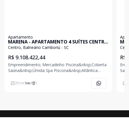
Apartamento
Apa
MARENA - APARTAMENTO 4 SUÍTES CENTRO
MAR
BALNEÁRIO CAMBORIÚ
BAL
Centro, Balneário Camboriú - SC
Cent
R$ 9.108.422,44
R$ 
Empreendimento; Mercadinho Piscina&nbsp;Coberta
Empreendimen
Saúna&nbsp;Úmida Spa Piscona&nbsp;Atlântica
Saúna&nbsp
Quiosque Jardim&nbsp;Marena Espaço&nbsp;Pet
Quiosque Jardim&nbsp
Casa&nbsp;da&nbsp;Piscina
Casa
251
m²
4
1
1
Casa&nbsp;do&nbsp;Sítio Parquinho
Casa&n
Festas&nbsp;Infantil Piscininha Espaço&nbs