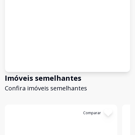
Imóveis semelhantes
Confira imóveis semelhantes
Cód:
906387
Comparar
Có