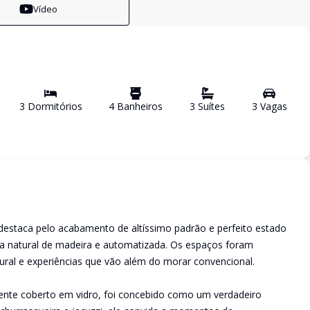
Vídeo
3
Dormitório
s
4
Banheiro
s
3
Suíte
s
3
Vaga
s
e destaca pelo acabamento de altíssimo padrão e perfeito estado
a natural de madeira e automatizada. Os espaços foram
ural e experiências que vão além do morar convencional.
mente coberto em vidro, foi concebido como um verdadeiro