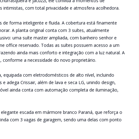
churrasqueira e jacuzzi, ele convida a momentos de
s intimistas, com total privacidade e atmosfera acolhedora.
os de forma inteligente e fluida. A cobertura está finamente
orar. A planta original conta com 3 suítes, atualmente
clusivo: uma suíte master ampliada, com banheiro senhor e
e office reservado. Todas as suítes possuem acesso a um
trazendo ainda mais conforto e integração com a luz natural. A
s, conforme a necessidade do novo proprietário.
 equipada com eletrodomésticos de alto nível, incluindo
s e adega Crissair, além de lava e seca LG, unindo design,
imóvel ainda conta com automação completa de iluminação,
 elegante escada em mármore branco Paraná, que reforça o
a ainda com 3 vagas de garagem, sendo uma delas com ponto