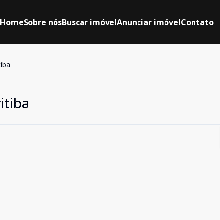
Home
Sobre nós
Buscar imóvel
Anunciar imóvel
Contato
tiba
itiba