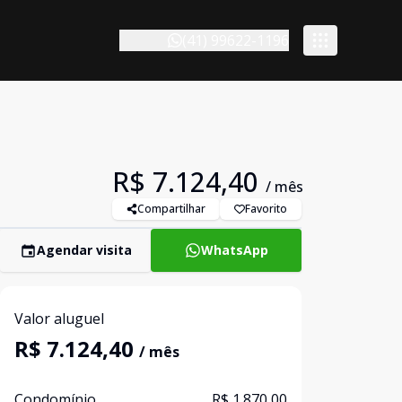
(41) 99622-1196
R$ 7.124,40
/ mês
Compartilhar
Favorito
Agendar visita
WhatsApp
Valor aluguel
R$ 7.124,40
/ mês
Condomínio
R$ 1.870,00