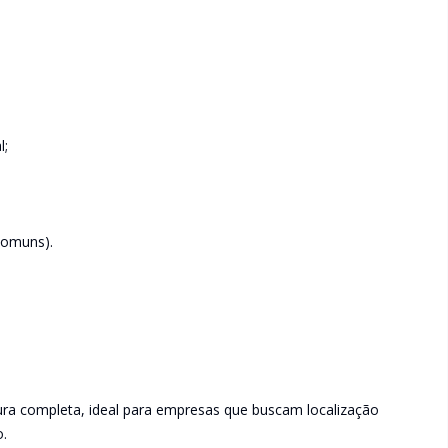
l;
comuns).
tura completa, ideal para empresas que buscam localização
o.